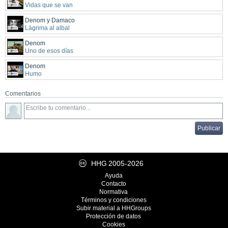
Vidas que se van
Denom y Damaco
Lágrima al albal
Denom
Uno de esos días
Denom
Humo
Comentarios
HHG
2005-2026
Ayuda
Contacto
Normativa
Términos y condiciones
Subir material a HHGroups
Protección de datos
Cookies