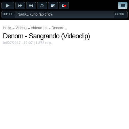
00:00
00:00
Nada... ¿
uno rapidito
?
Inicio
Videos
Videoclips
Denom
Denom - Sangrando (Videoclip)
04/07/2017 - 12:07 | 1.872 rep.