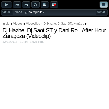
00:00
00:00
Nada... ¿
uno rapidito
?
Inicio
Videos
Videoclips
Dj Hazhe
,
Dj Saot ST
... y más y
Dj Hazhe, Dj Saot ST y Dani Ro - After Hour
Zaragoza (Videoclip)
12/01/2018 - 10:44 | 1.921 rep.