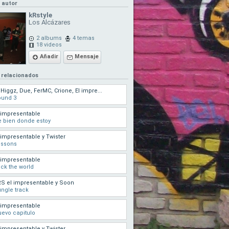
l autor
kRstyle
Los Alcázares
2 albums
4 temas
18 videos
Añadir
Mensaje
 relacionados
 Higgz, Due, FerMC, Crione, El impre...
ound 3
 impresentable
 bien donde estoy
 impresentable y Twister
essons
 impresentable
ck the world
S el impresentable y Soon
ngle track
 impresentable
evo capitulo
 impresentable y Twister