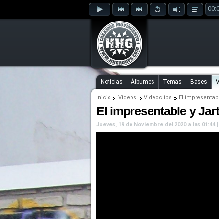
00:
Noticias
Álbumes
Temas
Bases
V
Inicio
Videos
Videoclips
El impresentab
El impresentable y Jart
Jueves, 19 de Noviembre del 2020 a las 01:44 