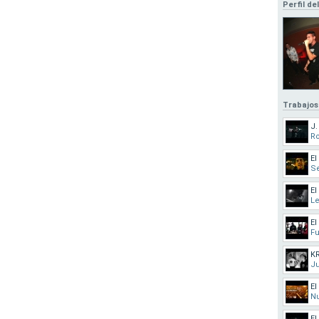
Perfil de
Trabajos
J.
R
El
Se
El
L
El
Fu
KR
Ju
El
Nu
El