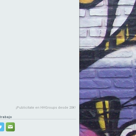
¡Publicítate en HHGroups desde 20€!
trabajo