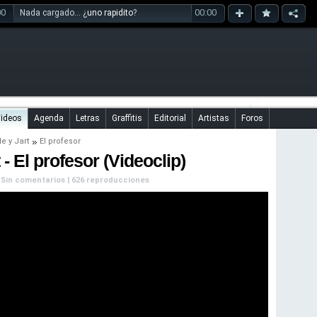
00
00:00
Nada cargado... ¿
uno rapidito
?
ideos
Agenda
Letras
Graffitis
Editorial
Artistas
Foros
le
y
Jart
El profesor
 - El profesor (Videoclip)
| Sin comentarios | 626 reproducciones