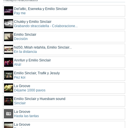
Trabajos relacionados
Del'attic, Eseneka y Emilio Sinclair
Pay me
Chukky y Emilio Sinclair
Grabando stracciatella - Colaboracione...
Emilio Sinclair
Decisión
Nd50, Milah retahila, Emilio Sinclair...
En la distancia
Annfun y Emilio Sinclair
Ahá!
Emilio Sinclair, Trafik y Jesuly
Pez koi
La Groove
Déjame 1000 pavos
Emilio Sinclair y Huesbam sound
Sinclair
La Groove
Hasta las tantas
La Groove