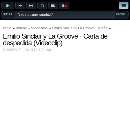
00:00
00:00
Nada... ¿
uno rapidito
?
Inicio
Videos
Videoclips
Emilio Sinclair
y
La Groove
... y más
Emilio Sinclair y La Groove - Carta de
despedida (Videoclip)
21/04/2017 - 16:13 | 1.102 rep.