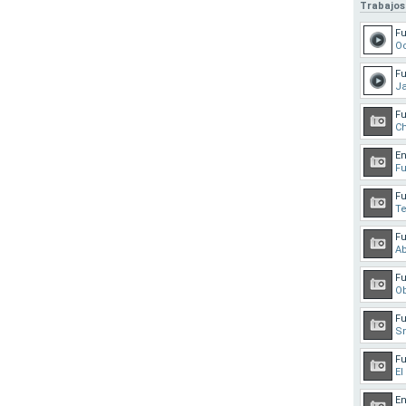
Trabajos
Fu
Oc
Fu
Ja
Fu
C
En
Fu
Fu
T
Fu
Ab
Fu
O
Fu
S
Fu
El
En