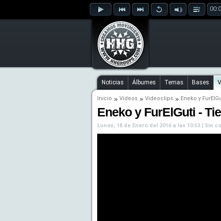
00:
Noticias
Álbumes
Temas
Bases
V
Inicio
Videos
Videoclips
Eneko
y
FurElGu
Eneko y FurElGuti - Tie
Lunes, 18 de Enero del 2016 a las 10:53 | Sin