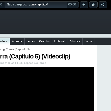
00
00:00
Nada cargado... ¿
uno rapidito
?
ideos
Agenda
Letras
Graffitis
Editorial
Artistas
Foros
ti
Tierra (Capitulo 5)
rra (Capitulo 5) (Videoclip)
 comentarios | 1.333 reproducciones