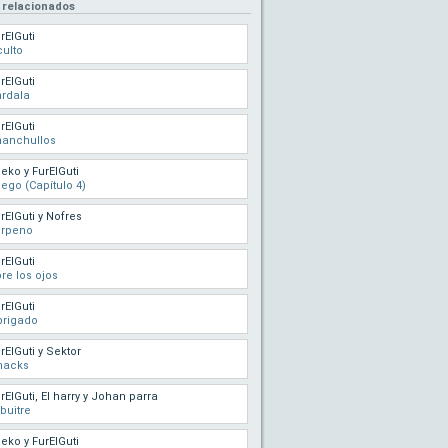
 relacionados
rElGuti
ulto
rElGuti
rdala
rElGuti
hanchullos
eko y FurElGuti
ego (Capítulo 4)
rElGuti y Nofres
erpeno
rElGuti
re los ojos
rElGuti
brigado
rElGuti y Sektor
nacks
rElGuti, El harry y Johan parra
 buitre
eko y FurElGuti