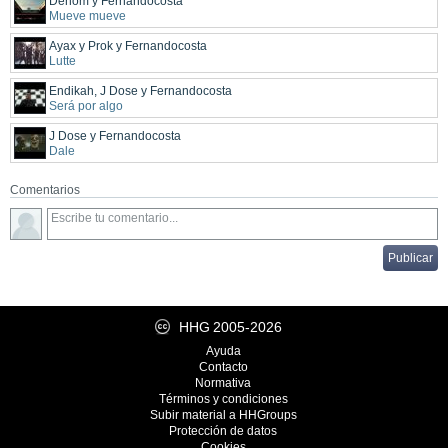
Denom y Fernandocosta
Mueve mueve
Ayax y Prok y Fernandocosta
Lutte
Endikah, J Dose y Fernandocosta
Será por algo
J Dose y Fernandocosta
Dale
Comentarios
HHG
2005-2026
Ayuda
Contacto
Normativa
Términos y condiciones
Subir material a HHGroups
Protección de datos
Cookies