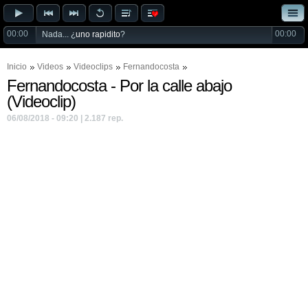
00:00
00:00
Nada... ¿
uno rapidito
?
Inicio
Videos
Videoclips
Fernandocosta
Fernandocosta - Por la calle abajo
(Videoclip)
06/08/2018 - 09:20 | 2.187 rep.