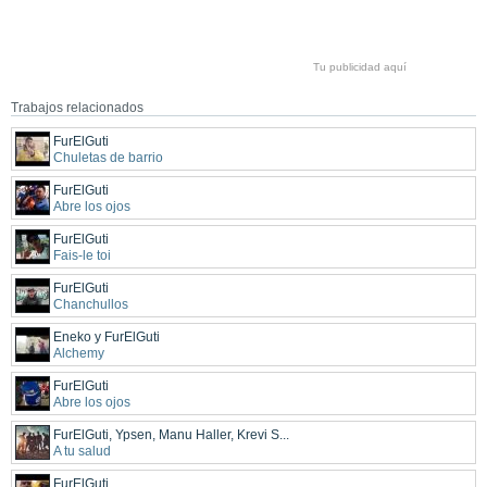
Tu publicidad aquí
Trabajos relacionados
FurElGuti
Chuletas de barrio
FurElGuti
Abre los ojos
FurElGuti
Fais-le toi
FurElGuti
Chanchullos
Eneko y FurElGuti
Alchemy
FurElGuti
Abre los ojos
FurElGuti, Ypsen, Manu Haller, Krevi S...
A tu salud
FurElGuti