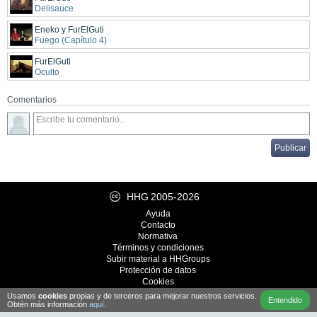
Delisauce
Eneko y FurElGuti
Fuego (Capítulo 4)
FurElGuti
Oculto
Comentarios
HHG
2005-2026
Ayuda
Contacto
Normativa
Términos y condiciones
Subir material a HHGroups
Protección de datos
Cookies
Cultura
Usamos
cookies
propias y de terceros para mejorar nuestros servicios.
Entendido
Desarrollo
iRealWorks
Obtén más información
aquí
.