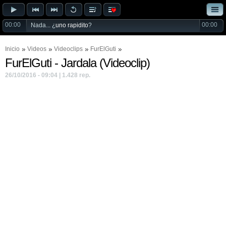
00:00
00:00
Nada... ¿
uno rapidito
?
Inicio
Videos
Videoclips
FurElGuti
FurElGuti - Jardala (Videoclip)
26/10/2016 - 09:04 | 1.428 rep.