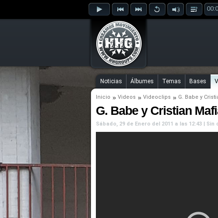
00:
Noticias
Álbumes
Temas
Bases
V
Inicio
Videos
Videoclips
G. Babe
y
Crist
G. Babe y Cristian Mafi
Sábado, 29 de Enero del 2011 a las 12:43 | Si