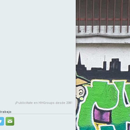
¡Publicítate en HHGroups desde 20€!
trabajo