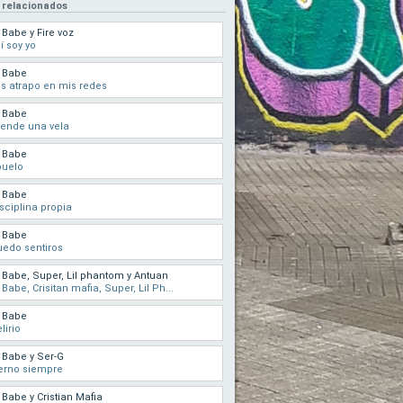
 relacionados
 Babe y Fire voz
í soy yo
 Babe
s atrapo en mis redes
 Babe
ende una vela
 Babe
buelo
 Babe
sciplina propia
 Babe
edo sentiros
 Babe, Super, Lil phantom y Antuan
 Babe, Crisitan mafia, Super, Lil Ph...
 Babe
lirio
 Babe y Ser-G
erno siempre
 Babe y Cristian Mafia