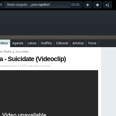
00
00:00
Nada cargado... ¿
uno rapidito
?
ideos
Agenda
Letras
Graffitis
Editorial
Artistas
Foros
ian Mafia
Suicidate
a - Suicidate (Videoclip)
n comentarios | 2.521 reproducciones