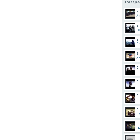
Trabajos
G.
As
G.
Lo
G.
Pr
G.
A
G.
Di
G.
Pu
G.
G.
G.
De
G.
Et
G.