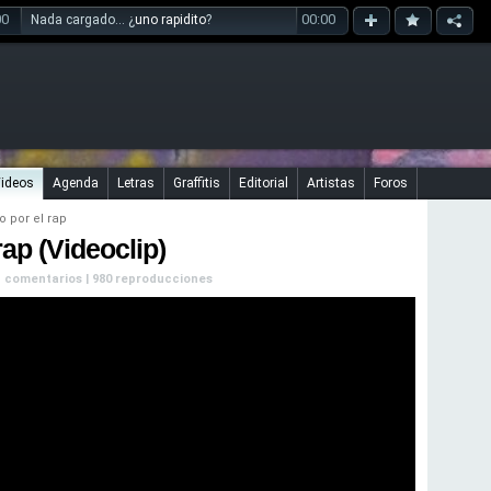
00
00:00
Nada cargado... ¿
uno rapidito
?
ideos
Agenda
Letras
Graffitis
Editorial
Artistas
Foros
o por el rap
ap (Videoclip)
Sin comentarios | 980 reproducciones