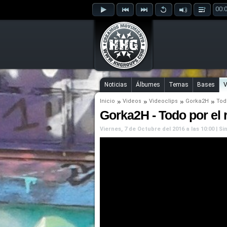
00:
Noticias
Álbumes
Temas
Bases
V
Inicio
Videos
Videoclips
Gorka2H
Tod
Gorka2H - Todo por el r
Viernes, 7 de Octubre del 2016 a las 10:00 | 