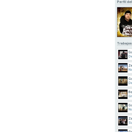
Perfil de
Trabajos
G
De
Ze
Na
G
De
Ba
Gr
G
N
Za
S
G