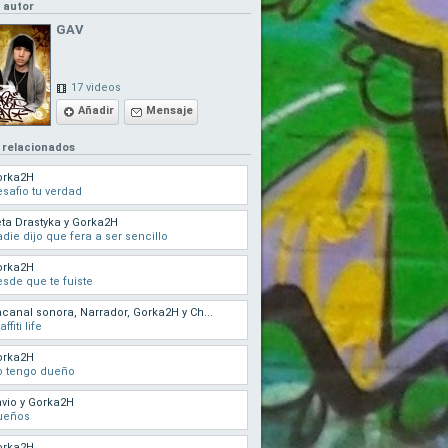
l autor
GAV
17 videos
Añadir
Mensaje
 relacionados
orka2H
safio tu verdad
ta Drastyka y Gorka2H
die dijo que fera a ser sencillo
orka2H
sde que te fuiste
canal sonora, Narrador, Gorka2H y Ch...
affiti life
orka2H
o tengo dueño
vio y Gorka2H
ueños
orka2H