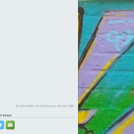
¡Publicítate en HHGroups desde 20€!
trabajo