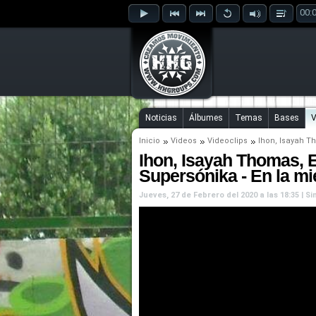
00:
Noticias
Álbumes
Temas
Bases
V
Inicio
Videos
Videoclips
Ihon
,
Isayah T
Ihon, Isayah Thomas, 
Supersónika - En la mi
Jueves, 27 de Febrero del 2020 a las 18:35 | 