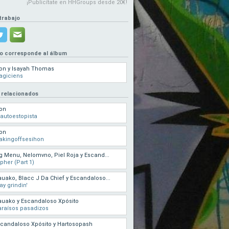
¡Publicítate en HHGroups desde 20€!
trabajo
eo corresponde al álbum
on y Isayah Thomas
agiciens
 relacionados
on
 autoestopista
on
akingoffsesihon
g Menu, Nelomvno, Piel Roja y Escand...
pher (Part 1)
uako, Blacc J Da Chief y Escandaloso...
ay grindin'
uako y Escandaloso Xpósito
raísos pasadizos
candaloso Xpósito y Hartosopash