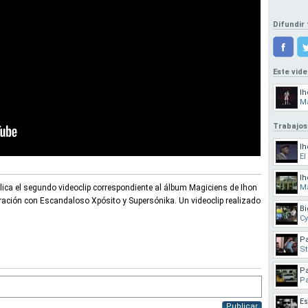
Difundir 
Este vid
Ih
M
Trabajos
Ih
El
Ih
lica el segundo videoclip correspondiente al álbum Magiciens de Ihon
M
ación con Escandaloso Xpósito y Supersónika. Un videoclip realizado
Bi
Cy
Pa
St
Pa
Pa
Es
Publicar