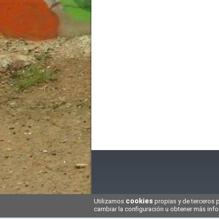
cookies
Utilizamos
propias y de terceros 
HHG
Ayuda
Contacto
No
2005-2026
cambiar la configuración u obtener más in