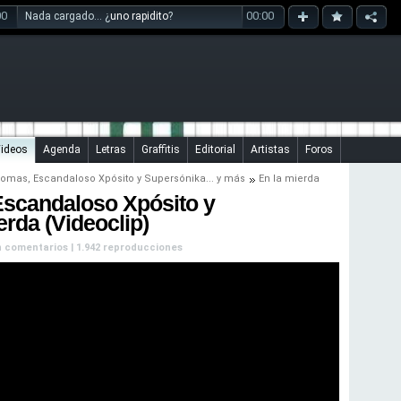
00
00:00
Nada cargado... ¿
uno rapidito
?
ideos
Agenda
Letras
Graffitis
Editorial
Artistas
Foros
homas
,
Escandaloso Xpósito
y
Supersónika
... y más
En la mierda
Escandaloso Xpósito y
erda (Videoclip)
Sin comentarios | 1.942 reproducciones