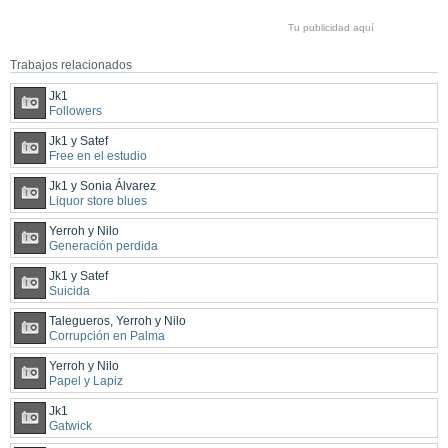
Tu publicidad aquí
Trabajos relacionados
Jk1
Followers
Jk1 y Satef
Free en el estudio
Jk1 y Sonia Álvarez
Liquor store blues
Yerroh y Nilo
Generación perdida
Jk1 y Satef
Suicida
Talegueros, Yerroh y Nilo
Corrupción en Palma
Yerroh y Nilo
Papel y Lapiz
Jk1
Gatwick