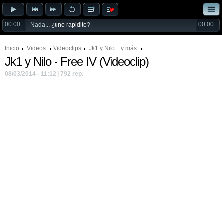
00:00
00:00
Nada... ¿
uno rapidito
?
Inicio
Videos
Videoclips
Jk1
y
Nilo
... y más
Jk1 y Nilo - Free IV (Videoclip)
08/03/2014 - 11:12 | 792 rep.