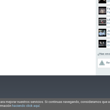
{Z
Fo
F
Li
Fr
J
Si
Wi
Cr
¿Has enc
Re
para mejorar nuestros servicios. Si continuas navegando, consideramos que 
rmativa
Feeds
Términos y condiciones
Protección de datos
Cookies
formación
haciendo click aquí
.