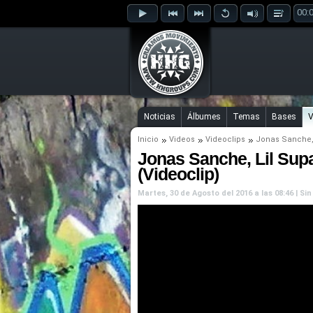
00:
Noticias
Álbumes
Temas
Bases
V
Inicio
Videos
Videoclips
Jonas Sanche
Jonas Sanche, Lil Sup
(Videoclip)
Martes, 30 de Agosto del 2016 a las 08:46 | S