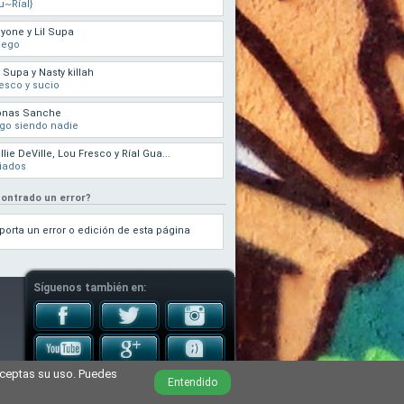
u~Ríal}
yone y Lil Supa
uego
l Supa y Nasty killah
esco y sucio
onas Sanche
go siendo nadie
llie DeVille, Lou Fresco y Ríal Gua...
iados
ontrado un error?
porta un error o edición de esta página
Síguenos también en:
aceptas su uso. Puedes
Cultura Hip Hop
Desarrollo
iRealWorks
Entendido