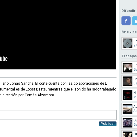
Difundir 
Este vid
J
27
Trabajos
Jo
Go
Ca
ileno Jonas Sanche. El corte cuenta con las colaboraciones de Lil
Ba
trumental es de Loost Beats, mientras que el sonido ha sido trabajado
N-
con dirección por Tomás Alzamora.
Ma
Ap
A
Dj
Publicar
Go
Li