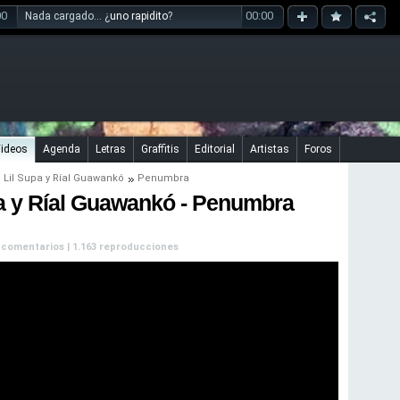
00
00:00
Nada cargado... ¿
uno rapidito
?
ideos
Agenda
Letras
Graffitis
Editorial
Artistas
Foros
,
Lil Supa
y
Ríal Guawankó
Penumbra
a y Ríal Guawankó - Penumbra
in comentarios | 1.163 reproducciones