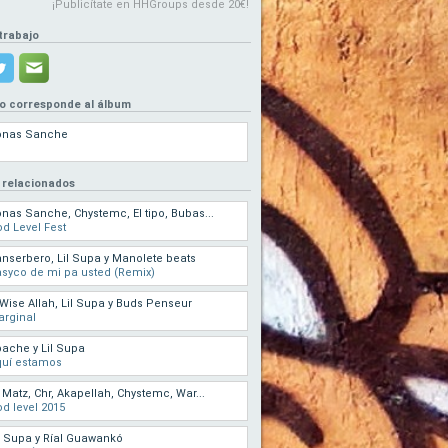
¡Publicítate en HHGroups desde 20€!
trabajo
eo corresponde al álbum
onas Sanche
 relacionados
nas Sanche, Chystemc, El tipo, Bubas...
d Level Fest
nserbero, Lil Supa y Manolete beats
syco de mi pa usted (Remix)
Wise Allah, Lil Supa y Buds Penseur
rginal
ache y Lil Supa
quí estamos
 Matz, Chr, Akapellah, Chystemc, War...
d level 2015
l Supa y Ríal Guawankó