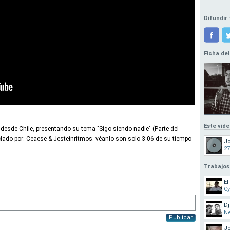
Difundir 
Ficha del
Este vid
esde Chile, presentando su tema "Sigo siendo nadie" (Parte del
lado por: Ceaese & Jesteinritmos. véanlo son solo 3:06 de su tiempo
J
27
Trabajos
El
Cy
Dj
N
Publicar
Jo