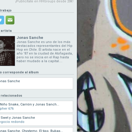
¡Publicítate en HHGroups desde 20€!
trabajo
 artista
Jonas Sanche
Jonas Sanche es uno de los más
destacados representantes del Hip
Hop en Chile. El artista nace en el
año '87 en la ciudad de Atofagasta,
pero no se inicia en el Rap hasta
haber mudado a la capital....
eo corresponde al álbum
onas Sanche
 relacionados
 Niño Snake, Carrión y Jonas Sanch...
pher 676
 Swet y Jonas Sanche
egocio redondo
nas Sanche, Chystemc, El tipo, Bubas...