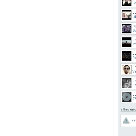
Go
Ju
Li
Dj
Go
J
In
Jo
P
J
Ve
J
Jo
J
27
¿Has enc
Re