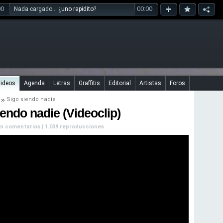
00
00:00
Nada cargado... ¿
uno rapidito
?
ideos
Agenda
Letras
Graffitis
Editorial
Artistas
Foros
Sigo siendo nadie
endo nadie (Videoclip)
 Sin comentarios | 1.039 reproducciones