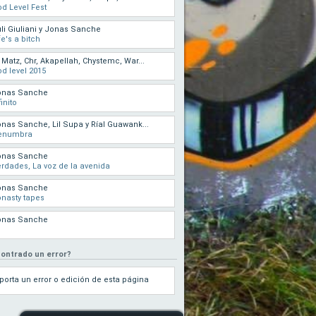
d Level Fest
li Giuliani y Jonas Sanche
fe's a bitch
 Matz, Chr, Akapellah, Chystemc, War...
d level 2015
onas Sanche
finito
nas Sanche, Lil Supa y Ríal Guawank...
enumbra
onas Sanche
rdades, La voz de la avenida
onas Sanche
nasty tapes
onas Sanche
ontrado un error?
porta un error o edición de esta página