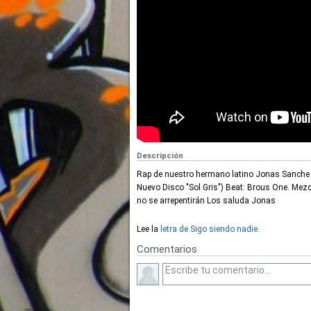
Descripción
Rap de nuestro hermano latino Jonas Sanche d
Nuevo Disco "Sol Gris") Beat: Brous One. Mezc
no se arrepentirán Los saluda Jonas
Lee la
letra de Sigo siendo nadie.
Comentarios