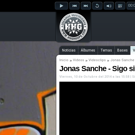
00:
Noticias
Álbumes
Temas
Bases
V
Inicio
Videos
Videoclips
Jonas Sanche
Jonas Sanche - Sigo si
Viernes, 10 de Octubre del 2014 a las 15:58 |