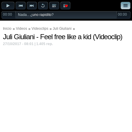
00:00
00:00
Nada... ¿
uno rapidito
?
Inicio
Videos
Videoclips
Juli Giuliani
Juli Giuliani - Feel free like a kid (Videoclip)
27/10/2017 - 08:01 | 1.405 rep.