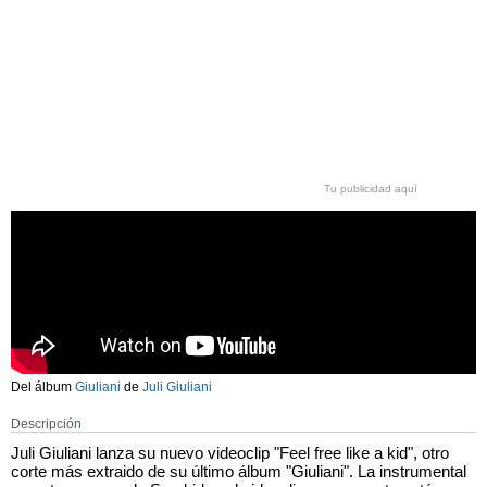
Tu publicidad aquí
Del álbum
Giuliani
de
Juli Giuliani
Descripción
Juli Giuliani lanza su nuevo videoclip "Feel free like a kid", otro
corte más extraido de su último álbum "Giuliani". La instrumental