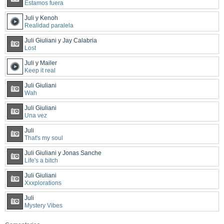
Estamos fuera
Juli y Kenoh
Realidad paralela
Juli Giuliani y Jay Calabria
Lost
Juli y Mailer
Keep it real
Juli Giuliani
Wah
Juli Giuliani
Una vez
Juli
That's my soul
Juli Giuliani y Jonas Sanche
Life's a bitch
Juli Giuliani
Xxxplorations
Juli
Mystery Vibes