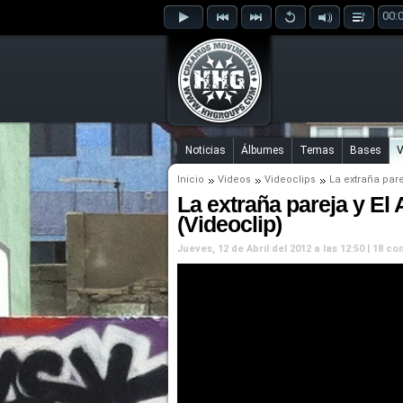
00:
Noticias
Álbumes
Temas
Bases
V
Inicio
Videos
Videoclips
La extraña par
La extraña pareja y El 
(Videoclip)
Jueves, 12 de Abril del 2012 a las 12:50 | 18 