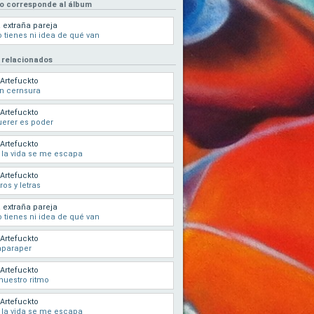
eo corresponde al álbum
 extraña pareja
 tienes ni idea de qué van
 relacionados
 Artefuckto
n cernsura
 Artefuckto
erer es poder
 Artefuckto
 la vida se me escapa
 Artefuckto
tros y letras
 extraña pareja
 tienes ni idea de qué van
 Artefuckto
aparaper
 Artefuckto
nuestro ritmo
 Artefuckto
 la vida se me escapa