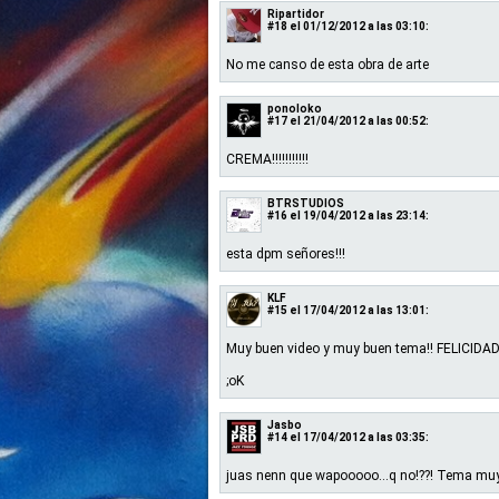
Ripartidor
#18
el 01/12/2012 a las 03:10:
No me canso de esta obra de arte
ponoloko
#17
el 21/04/2012 a las 00:52:
CREMA!!!!!!!!!!!
BTRSTUDIOS
#16
el 19/04/2012 a las 23:14:
esta dpm señores!!!
KLF
#15
el 17/04/2012 a las 13:01:
Muy buen video y muy buen tema!! FELICIDA
;oK
Jasbo
#14
el 17/04/2012 a las 03:35:
juas nenn que wapooooo...q no!??! Tema muy 