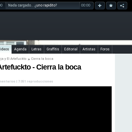
00
00:00
Nada cargado... ¿
uno rapidito
?
ideos
Agenda
Letras
Graffitis
Editorial
Artistas
Foros
eja
y
El Artefuckto
Cierra la boca
Artefuckto - Cierra la boca
comentarios | 7.051 reproducciones