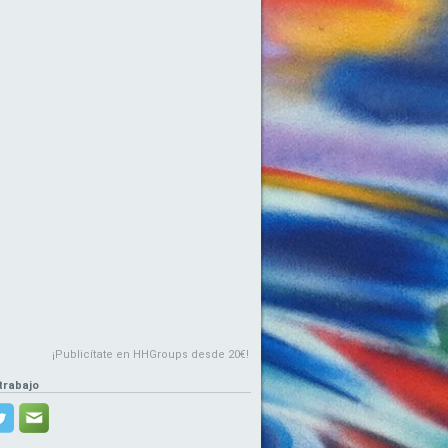
¡Publicítate en HHGroups desde 20€!
trabajo