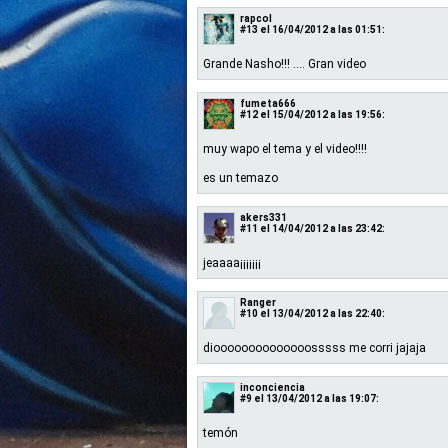
rapcol
#13
el 16/04/2012 a las 01:51:
Grande Nasho!!! .... Gran video
fumeta666
#12
el 15/04/2012 a las 19:56:
muy wapo el tema y el video!!!!
es un temazo
akers331
#11
el 14/04/2012 a las 23:42:
jeaaaa¡¡¡¡¡¡¡
Ranger
#10
el 13/04/2012 a las 22:40:
dioooooooooooooosssss me corri jajaja
inconciencia
#9
el 13/04/2012 a las 19:07:
temón