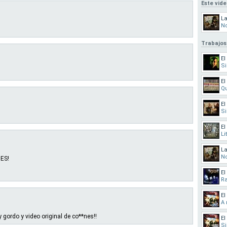
Este vid
La
No
Trabajos
El
Si
El
Qu
El
Si
El
Li
La
No
DES!
El
R
El
A 
gordo y video original de co**nes!!
El
Si