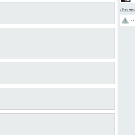
¿Has enc
Re