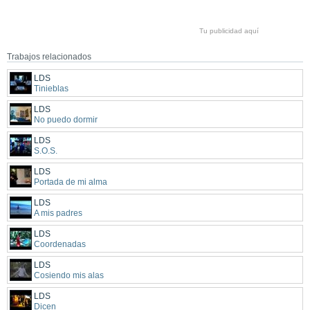
Tu publicidad aquí
Trabajos relacionados
LDS
Tinieblas
LDS
No puedo dormir
LDS
S.O.S.
LDS
Portada de mi alma
LDS
A mis padres
LDS
Coordenadas
LDS
Cosiendo mis alas
LDS
Dicen