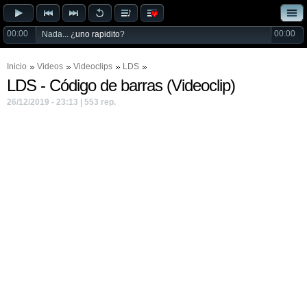
00:00
00:00
Nada... ¿
uno rapidito
?
Inicio
Videos
Videoclips
LDS
LDS - Código de barras (Videoclip)
26/12/2019 - 23:13 | 553 rep.