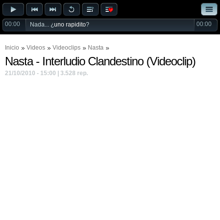
00:00
00:00
Nada... ¿
uno rapidito
?
Inicio
Videos
Videoclips
Nasta
Nasta - Interludio Clandestino (Videoclip)
21/10/2010 - 15:00 | 3.528 rep.