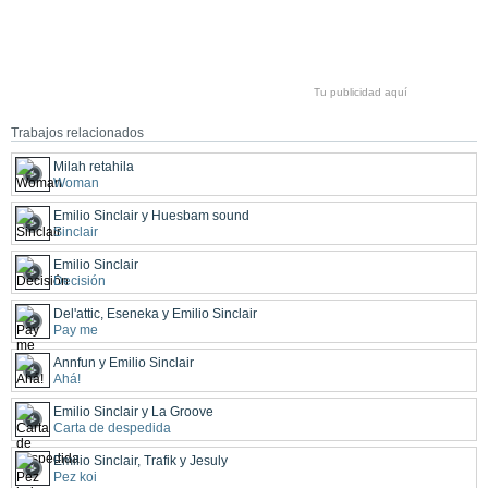
Tu publicidad aquí
Trabajos relacionados
Milah retahila
Woman
Emilio Sinclair y Huesbam sound
Sinclair
Emilio Sinclair
Decisión
Del'attic, Eseneka y Emilio Sinclair
Pay me
Annfun y Emilio Sinclair
Ahá!
Emilio Sinclair y La Groove
Carta de despedida
Emilio Sinclair, Trafik y Jesuly
Pez koi