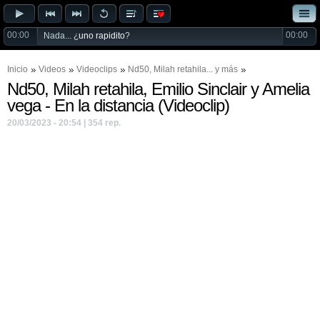
00:00
00:00
Nada... ¿
uno rapidito
?
Inicio
Videos
Videoclips
Nd50
,
Milah retahila
... y más
Nd50, Milah retahila, Emilio Sinclair y Amelia
vega - En la distancia (Videoclip)
20/03/2023 - 20:54 | 354 rep.