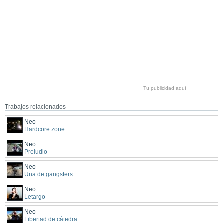
Tu publicidad aquí
Trabajos relacionados
Neo
Hardcore zone
Neo
Preludio
Neo
Una de gangsters
Neo
Letargo
Neo
Libertad de cátedra