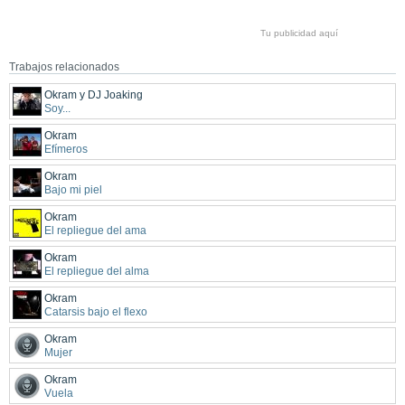
Tu publicidad aquí
Trabajos relacionados
Okram y DJ Joaking
Soy...
Okram
Efímeros
Okram
Bajo mi piel
Okram
El repliegue del ama
Okram
El repliegue del alma
Okram
Catarsis bajo el flexo
Okram
Mujer
Okram
Vuela