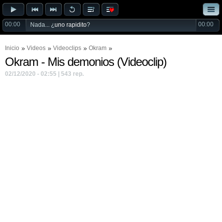
00:00
00:00
Nada... ¿
uno rapidito
?
Inicio
Videos
Videoclips
Okram
Okram - Mis demonios (Videoclip)
02/12/2020 - 02:55 | 543 rep.