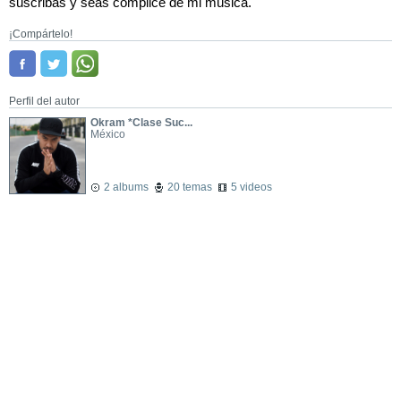
suscribas y seas cómplice de mi música.
¡Compártelo!
Perfil del autor
Okram *Clase Suc...
México
2 albums
20 temas
5 videos