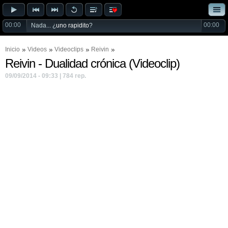
00:00
00:00
Nada... ¿
uno rapidito
?
Inicio
Videos
Videoclips
Reivin
Reivin - Dualidad crónica (Videoclip)
09/09/2014 - 09:33 | 784 rep.