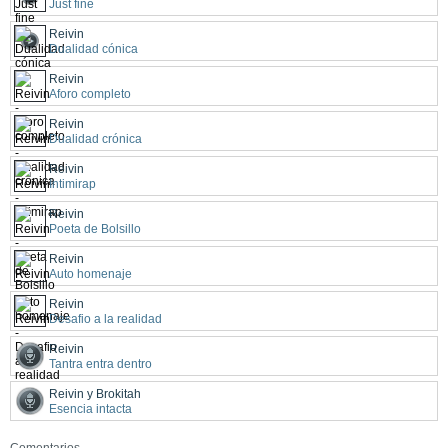
Just fine
Reivin
Dualidad cónica
Reivin
Aforo completo
Reivin
Dualidad crónica
Reivin
Intimirap
Reivin
Poeta de Bolsillo
Reivin
Auto homenaje
Reivin
Desafio a la realidad
Reivin
Tantra entra dentro
Reivin y Brokitah
Esencia intacta
Comentarios