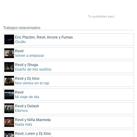
Tu publicidad aquí
Trabajos relacionados
Eric Placton, Revil, Arcore y Fumas
Oculto
Revil
Volver a empezar
Revil y Shuga
Dueño de mis sueños
Revil y Dj Xino
Nos vemos en el rap
Revil
Mi viaje de ida
Revil y Delash
Eternos
Revil y Niña Marmota
Nada más
Revil, Loren y Dj Xino