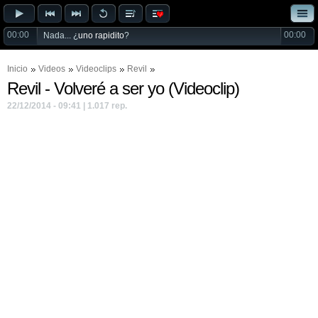
00:00
00:00
Nada... ¿
uno rapidito
?
Inicio
Videos
Videoclips
Revil
Revil - Volveré a ser yo (Videoclip)
22/12/2014 - 09:41 | 1.017 rep.