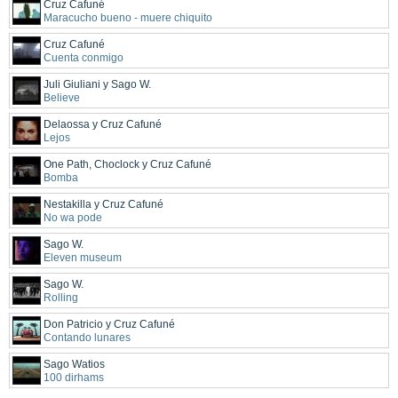
Cruz Cafuné
Maracucho bueno - muere chiquito
Cruz Cafuné
Cuenta conmigo
Juli Giuliani y Sago W.
Believe
Delaossa y Cruz Cafuné
Lejos
One Path, Choclock y Cruz Cafuné
Bomba
Nestakilla y Cruz Cafuné
No wa pode
Sago W.
Eleven museum
Sago W.
Rolling
Don Patricio y Cruz Cafuné
Contando lunares
Sago Watios
100 dirhams