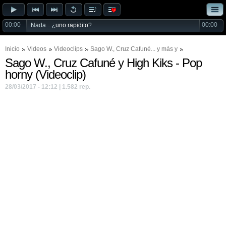
00:00
00:00
Nada... ¿
uno rapidito
?
Inicio
Videos
Videoclips
Sago W.
,
Cruz Cafuné
... y más y
Sago W., Cruz Cafuné y High Kiks - Pop
horny (Videoclip)
28/03/2017 - 12:12 | 1.582 rep.