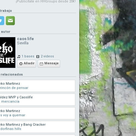
¡Publicítate en HHGroups desde 20€!
trabajo
l autor
caos life
Sevilla
1 bases
2 videos
Añadir
Mensaje
 relacionados
ko Martinez
 rincón de pensar
ldez MVP y Caoslife
a mercancía
ko Martinez
s voy a quemar
ko Martinez y Bang Cracker
dorfinas hills