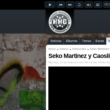
00:
Noticias
Álbumes
Temas
Bases
V
Inicio
Videos
Videoclips
Seko Martinez
Seko Martinez y Caosli
Martes, 14 de Febrero del 2017 a las 14:04 | 