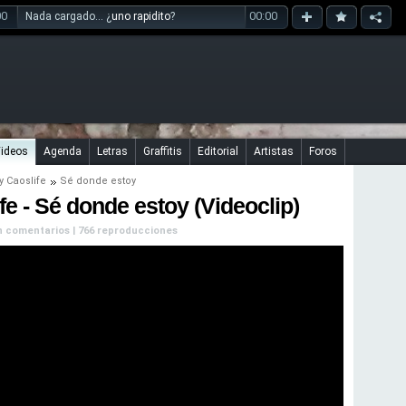
00
00:00
Nada cargado... ¿
uno rapidito
?
ideos
Agenda
Letras
Graffitis
Editorial
Artistas
Foros
y
Caoslife
Sé donde estoy
fe - Sé donde estoy (Videoclip)
Sin comentarios | 766 reproducciones