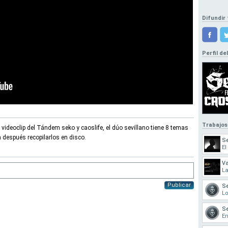
Difundir 
Perfil de
Trabajos
r videoclip del Tándem seko y caoslife, el dúo sevillano tiene 8 temas
después recopilarlos en disco.
Se
El
Va
L
Publicar
Se
Lo
Se
En