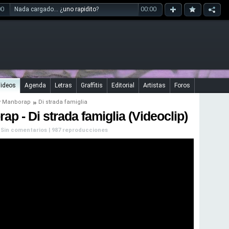
00
00:00
Nada cargado... ¿
uno rapidito
?
ideos
Agenda
Letras
Graffitis
Editorial
Artistas
Foros
y
Manborap
Di strada famiglia
p - Di strada famiglia (Videoclip)
| Sin comentarios | 987 reproducciones