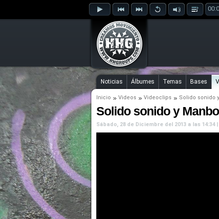
00:
Noticias
Álbumes
Temas
Bases
V
Inicio
Videos
Videoclips
Solido sonido
Solido sonido y Manbora
Sábado, 28 de Diciembre del 2013 a las 14:34 