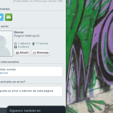
¡Publicítate en HHGroups desde 20€!
trabajo
l autor
Bease
Region Metropoli...
1 albums
11 temas
6 videos
Añadir
Mensaje
 relacionados
lido sonido
plicito
ontrado un error?
porta un error o edición de esta página
Síguenos también en: