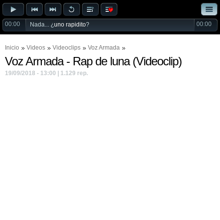
00:00
00:00
Nada... ¿
uno rapidito
?
Inicio
Videos
Videoclips
Voz Armada
Voz Armada - Rap de luna (Videoclip)
19/09/2018 - 13:00 | 1.129 rep.