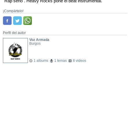
"Rap serio". Heavy Rocks pone el beat instrumental.
¡Compártelo!
Perfil del autor
Voz Armada
Burgos
1 albums
1 temas
8 videos