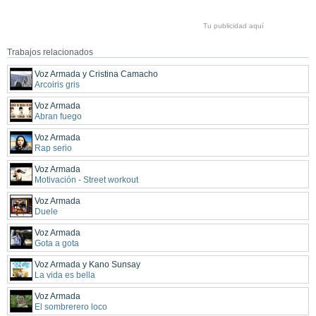
Tu publicidad aquí
Trabajos relacionados
Voz Armada y Cristina Camacho
Arcoiris gris
Voz Armada
Abran fuego
Voz Armada
Rap serio
Voz Armada
Motivación - Street workout
Voz Armada
Duele
Voz Armada
Gota a gota
Voz Armada y Kano Sunsay
La vida es bella
Voz Armada
El sombrerero loco