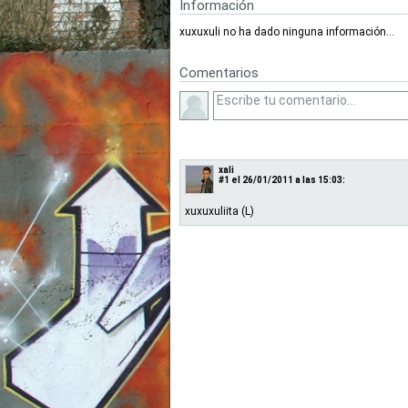
Información
xuxuxuli no ha dado ninguna información...
Comentarios
xali
#1
el 26/01/2011 a las 15:03:
xuxuxuliita (L)