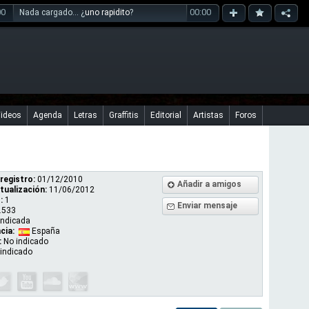
00
00:00
Nada cargado... ¿
uno rapidito
?
ideos
Agenda
Letras
Graffitis
Editorial
Artistas
Foros
registro:
01/12/2010
Añadir a amigos
tualización:
11/06/2012
:
1
Enviar mensaje
.533
indicada
cia:
España
:
No indicado
indicado