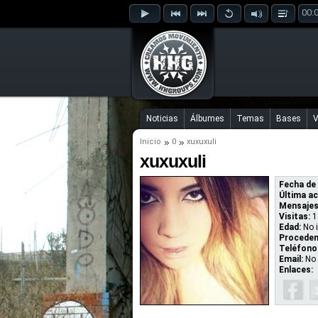
00:
Noticias
Álbumes
Temas
Bases
V
Inicio
0
xuxuxuli
xuxuxuli
Fecha de 
Última ac
Mensajes
Visitas:
1
Edad:
No 
Proceden
Teléfono
Email:
No 
Enlaces: