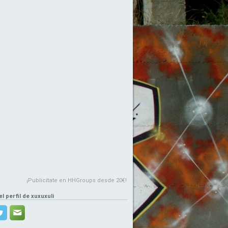
¡Publicítate en HHGroups desde 20€!
el perfil de xuxuxuli