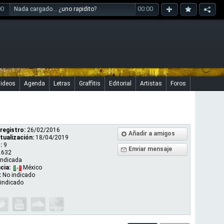
00
00:00
Nada cargado... ¿
uno rapidito
?
ideos
Agenda
Letras
Graffitis
Editorial
Artistas
Foros
registro:
26/02/2016
Añadir a amigos
tualización:
18/04/2019
:
9
Enviar mensaje
.632
indicada
cia:
México
:
No indicado
indicado