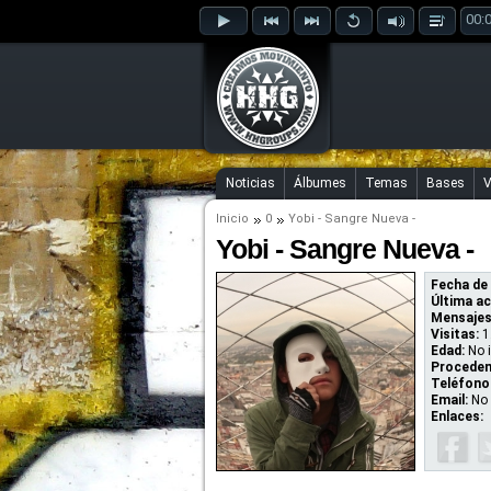
00:
Noticias
Álbumes
Temas
Bases
V
Inicio
0
Yobi - Sangre Nueva -
Yobi - Sangre Nueva -
Fecha de 
Última ac
Mensajes
Visitas:
1
Edad:
No 
Proceden
Teléfono
Email:
No 
Enlaces: