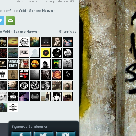
¡Publicítate en HHGroups desde 20€!
el perfil de Yobi - Sangre Nueva -
e Yobi - Sangre Nueva -
51 amigos
Síguenos también en: