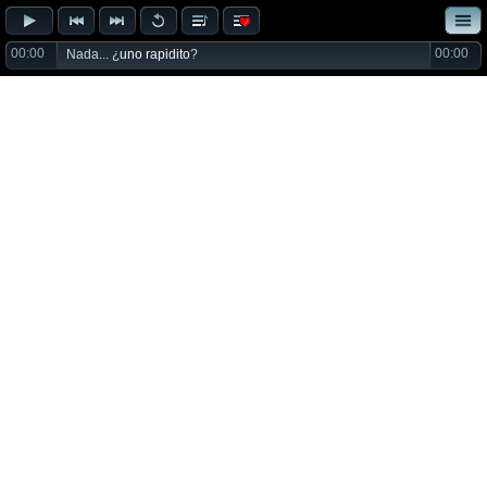
00:00
00:00
Nada... ¿
uno rapidito
?