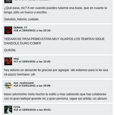
¿Qué pasa, mc? A ver cuando puedes rularme esa base, que en cuanto la
tenga: pillo un hueco y escribo.
Saludos, Adonis; cuídate.
DURAN_77
#18
el 16/03/2011 a las 22:16:
YEEAAH KE PASA PRIMO ESTAN MUY GUAPOS LOS TEMITAS! SIGUE
DANDOLE DURO COMPI!
DURÁN.
hht1
#17
el 10/01/2011 a las 13:43:
hey adonis un abrazote tio gracias por agregar aki estamos para lo ke sea
ok pazzz hermano ;oK
noe_nyahsound
#16
el 03/01/2011 a las 20:08:
kaixo adonis!me mola mucho tu estilo y mas sabiendo que has colaborao
con el gran kalleja! grande mc y gran persona. sigue así artista. un abrazo
CriVa
#15
el 15/05/2010 a las 03:01: