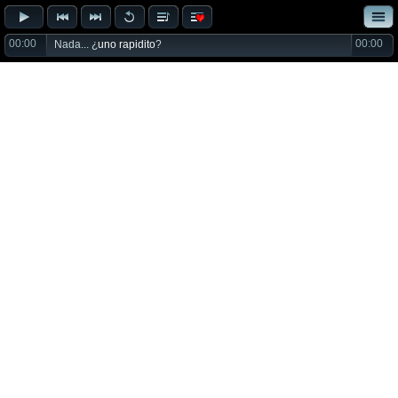
00:00
00:00
Nada... ¿
uno rapidito
?