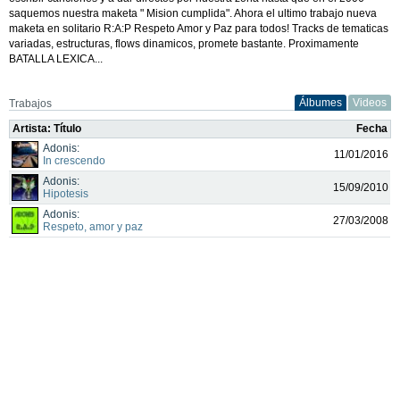
saquemos nuestra maketa " Mision cumplida". Ahora el ultimo trabajo nueva
maketa en solitario R:A:P Respeto Amor y Paz para todos! Tracks de tematicas
variadas, estructuras, flows dinamicos, promete bastante. Proximamente
BATALLA LEXICA...
Álbumes
Videos
Trabajos
Artista: Título
Fecha
Adonis:
11/01/2016
In crescendo
Adonis:
15/09/2010
Hipotesis
Adonis:
27/03/2008
Respeto, amor y paz