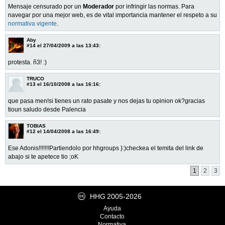
Mensaje censurado por un
Moderador
por infringir las normas. Para
navegar por una mejor web, es de vital importancia mantener el respeto a su
normativa vigente
.
Aby
#14
el 27/04/2009 a las 13:43:
protesta. ñ3! :)
TRUCO
#13
el 16/10/2008 a las 16:16:
que pasa men!si tienes un rato pasate y nos dejas tu opinion ok?gracias
tioun saludo desde Palencia
TOBIAS
#12
el 14/04/2008 a las 16:49:
Ese Adonis!!!!!!!Partiendolo por hhgroups }:)checkea el temita del link de
abajo si te apetece tio ;oK
1
2
3
HHG
2005-2026
Ayuda
Contacto
Normativa