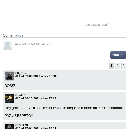
Tu publicidad aquí
Comentarios
1
2
3
LS_Prod
#21
el 09/06/2017 a las 13:36:
BOSS!
GhettoS
#20
el 06/10/2011 a las 17:21:
Hey grax por el ADD he, ke andes de lo mejor, te mando un cordial saludo!!!
PAZ y RESPETO!!!
ORIGAMI
#19
el 17/04/2011 a las 12:37: