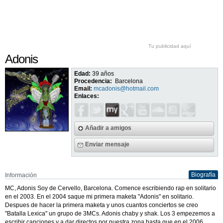
Tu publicidad aquí
Adonis
Edad:
39 años
Procedencia:
Barcelona
Email:
mcadonis@hotmail.com
Enlaces:
Añadir a amigos
Enviar mensaje
Biografía
Información
MC, Adonis Soy de Cervello, Barcelona. Comence escribiendo rap en solitario
en el 2003. En el 2004 saque mi primera maketa "Adonis" en solitario.
Despues de hacer la primera maketa y unos cuantos conciertos se creo
"Batalla Lexica" un grupo de 3MCs. Adonis chaby y shak. Los 3 empezemos a
escribir canciones y a dar directos por nuestra zona hasta que en el 2006