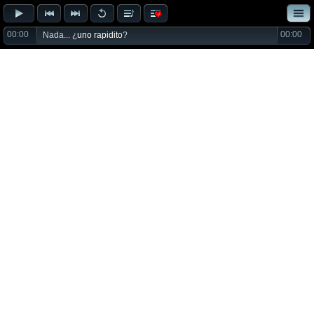
00:00
00:00
Nada... ¿
uno rapidito
?