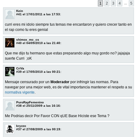
...
1
2
3
4
5
Kein
#41
el 17/01/2011 a las 17:53:
curri eres mi idolo siempre tus temas me encantaron y quiero crecer tanto en
el rap como tu eres genial
shimox_mc_cs
#40
el 04/09/2010 a las 21:40:
Que me dijo tu hermano que estas preparando algo muy gordo no? jajajaja
suerte Curri ;oK
CriVa
#39
el 17/05/2010 a las 00:21:
Mensaje censurado por un
Moderador
por infringir las normas. Para
navegar por una mejor web, es de vital importancia mantener el respeto a su
normativa vigente
.
PuroRapFemenino
#38
el 25/11/2009 a las 16:16:
Me Podrias decir Por Favor CON qUE Base Hiciste ese Tema ?
kryzzo
#37
el 27/08/2009 a las 00:19: