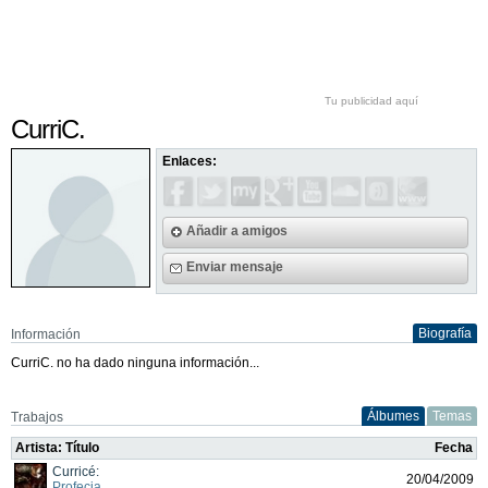
Tu publicidad aquí
CurriC.
Enlaces:
Añadir a amigos
Enviar mensaje
Biografía
Información
CurriC. no ha dado ninguna información...
Álbumes
Temas
Trabajos
Artista: Título
Fecha
Curricé:
20/04/2009
Profecia