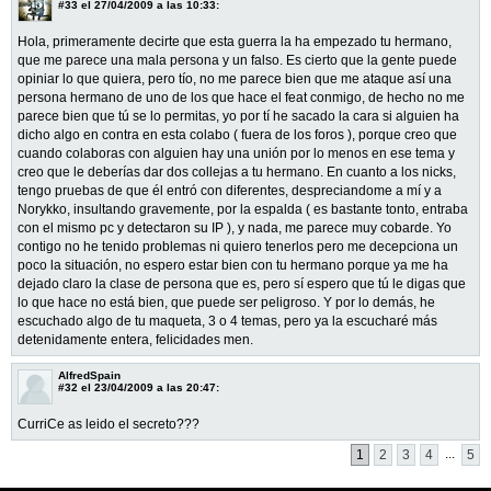
#33
el 27/04/2009 a las 10:33:
Hola, primeramente decirte que esta guerra la ha empezado tu hermano,
que me parece una mala persona y un falso. Es cierto que la gente puede
opiniar lo que quiera, pero tío, no me parece bien que me ataque así una
persona hermano de uno de los que hace el feat conmigo, de hecho no me
parece bien que tú se lo permitas, yo por tí he sacado la cara si alguien ha
dicho algo en contra en esta colabo ( fuera de los foros ), porque creo que
cuando colaboras con alguien hay una unión por lo menos en ese tema y
creo que le deberías dar dos collejas a tu hermano. En cuanto a los nicks,
tengo pruebas de que él entró con diferentes, despreciandome a mí y a
Norykko, insultando gravemente, por la espalda ( es bastante tonto, entraba
con el mismo pc y detectaron su IP ), y nada, me parece muy cobarde. Yo
contigo no he tenido problemas ni quiero tenerlos pero me decepciona un
poco la situación, no espero estar bien con tu hermano porque ya me ha
dejado claro la clase de persona que es, pero sí espero que tú le digas que
lo que hace no está bien, que puede ser peligroso. Y por lo demás, he
escuchado algo de tu maqueta, 3 o 4 temas, pero ya la escucharé más
detenidamente entera, felicidades men.
AlfredSpain
#32
el 23/04/2009 a las 20:47:
CurriCe as leido el secreto???
...
1
2
3
4
5