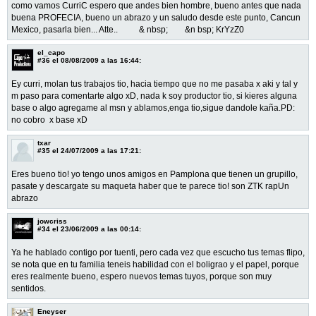
como vamos CurriC espero que andes bien hombre, bueno antes que nada
buena PROFECIA, bueno un abrazo y un saludo desde este punto, Cancun
Mexico, pasarla bien... Atte.. & nbsp; &n bsp; KrYzZ0
el_capo
#36
el 08/08/2009 a las 16:44:
Ey curri, molan tus trabajos tio, hacia tiempo que no me pasaba x aki y tal y
m paso para comentarte algo xD, nada k soy productor tio, si kieres alguna
base o algo agregame al msn y ablamos,enga tio,sigue dandole kaña.PD:
no cobro x base xD
txar
#35
el 24/07/2009 a las 17:21:
Eres bueno tio! yo tengo unos amigos en Pamplona que tienen un grupillo,
pasate y descargate su maqueta haber que te parece tio! son ZTK rapUn
abrazo
jowcriss
#34
el 23/06/2009 a las 00:14:
Ya he hablado contigo por tuenti, pero cada vez que escucho tus temas flipo,
se nota que en tu familia teneis habilidad con el boligrao y el papel, porque
eres realmente bueno, espero nuevos temas tuyos, porque son muy
sentidos.
Eneyser