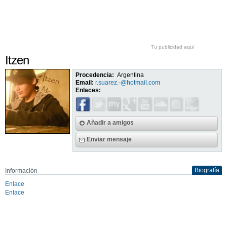
Tu publicidad aquí
Itzen
Procedencia:
Argentina
Email:
r.suarez.-@hotmail.com
Enlaces:
Añadir a amigos
Enviar mensaje
Biografía
Información
Enlace
Enlace