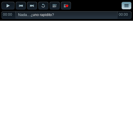
00:00
00:00
Nada... ¿
uno rapidito
?