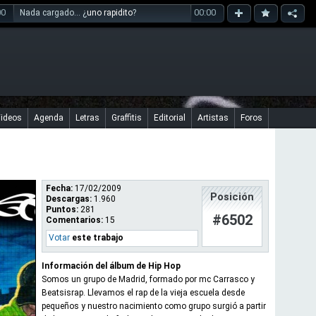
00
00:00
Nada cargado... ¿
uno rapidito
?
ideos
Agenda
Letras
Graffitis
Editorial
Artistas
Foros
Fecha:
17/02/2009
Posición
Descargas:
1.960
Puntos:
281
#6502
Comentarios:
15
Votar
este trabajo
Información del álbum de Hip Hop
Somos un grupo de Madrid, formado por mc Carrasco y
Beatsisrap. Llevamos el rap de la vieja escuela desde
pequeños y nuestro nacimiento como grupo surgió a partir