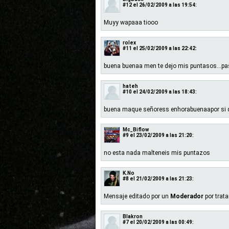
#12
el 26/02/2009 a las 19:54:
Muyy wapaaa tiooo
rolex
#11
el 25/02/2009 a las 22:42:
buena buenaa men te dejo mis puntasos...p
hateh
#10
el 24/02/2009 a las 18:43:
buena maque señoress enhorabuenaapor si q
Mc_Biflow
#9
el 23/02/2009 a las 21:20:
no esta nada malteneis mis puntazos
K.No
#8
el 21/02/2009 a las 21:23:
Mensaje editado por un
Moderador
por trat
Blakron
#7
el 20/02/2009 a las 00:49: