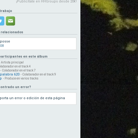
¡Publicítate en HHGroups desde 20€!
trabajo
 relacionados
0posse
08
 participantes en este álbum
- Artista principal
olaborador en el track 4
- Colaborador en el track 7
apalabra 620
- Colaborador en el track 9
ap
- Produce en varios tracks
ontrado un error?
porta un error o edición de esta página