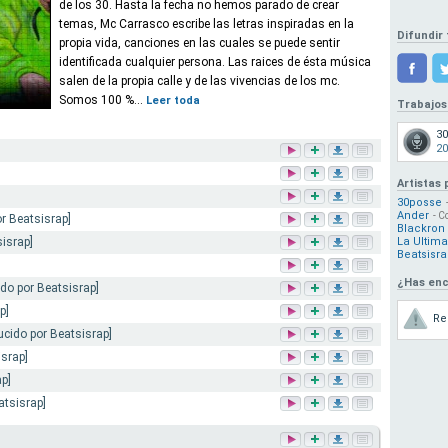
de los 30. Hasta la fecha no hemos parado de crear
temas, Mc Carrasco escribe las letras inspiradas en la
Difundir 
propia vida, canciones en las cuales se puede sentir
identificada cualquier persona. Las raices de ésta música
salen de la propia calle y de las vivencias de los mc.
Somos 100 %...
Leer toda
Trabajos
3
20
Artistas
30posse
Ander
- C
r Beatsisrap]
Blackron
israp]
La Ultim
Beatsisr
¿Has enc
ido por Beatsisrap]
p]
Re
cido por Beatsisrap]
israp]
ap]
atsisrap]