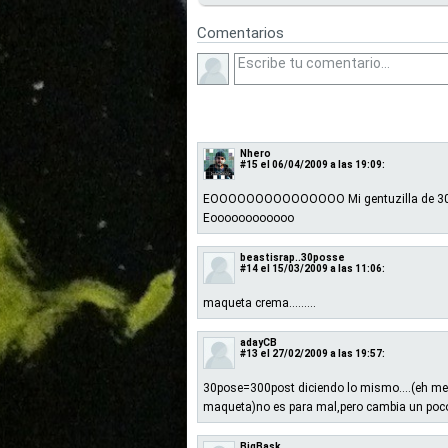
Comentarios
Nhero
#15
el 06/04/2009 a las 19:09:
EOOOOOOOOOOOOOOO Mi gentuzilla de 30 Seg
Eoooooooooooo
beastisrap..30posse
#14
el 15/03/2009 a las 11:06:
maqueta crema.........
adayCB
#13
el 27/02/2009 a las 19:57:
30pose=300post diciendo lo mismo....(eh me
maqueta)no es para mal,pero cambia un poc
BigBask