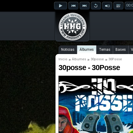
00:
Noticias
Álbumes
Temas
Bases
V
Inicio
Álbumes
30posse
30Posse
30posse - 30Posse