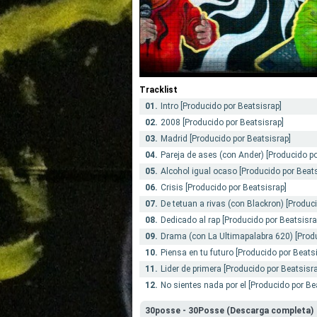
Tracklist
01.
Intro [Producido por Beatsisrap]
02.
2008 [Producido por Beatsisrap]
03.
Madrid [Producido por Beatsisrap]
04.
Pareja de ases (con Ander) [Producido po
05.
Alcohol igual ocaso [Producido por Beats
06.
Crisis [Producido por Beatsisrap]
07.
De tetuan a rivas (con Blackron) [Produc
08.
Dedicado al rap [Producido por Beatsisra
09.
Drama (con La Ultimapalabra 620) [Produ
10.
Piensa en tu futuro [Producido por Beats
11.
Lider de primera [Producido por Beatsisr
12.
No sientes nada por el [Producido por Be
30posse - 30Posse (Descarga completa)