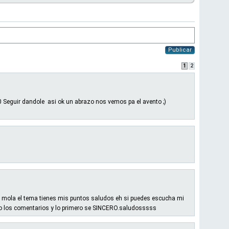
Publicar
1
2
uir dandole asi ok un abrazo nos vemos pa el avento ;)
 mola el tema tienes mis puntos saludos eh si puedes escucha mi
o los comentarios y lo primero se SINCERO.saludosssss