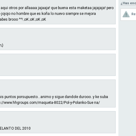
¿Has enc
aqui otros por allaaaa jajaaja! que buena esta maketaa jajajaja! pero
o jojojo no hombre que es koña lo nuevo siempre se mejora
Re
es brooo ^^! ;oK ;oK ;oK ;oK
n;)
is puntos porsupuesto...animo y sigue dandole durooo..y ke suba
p://www.hhgroups.com/maqueta-8022/Pol-y-Polanko-Sue na/
ELANTO DEL 2010