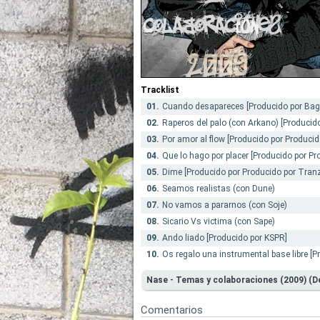
Tracklist
01.
Cuando desapareces [Producido por Bag
02.
Raperos del palo (con Arkano) [Producid
03.
Por amor al flow [Producido por Producido
04.
Que lo hago por placer [Producido por Pr
05.
Dime [Producido por Producido por Tran
06.
Seamos realistas (con Dune)
07.
No vamos a pararnos (con Soje)
08.
Sicario Vs victima (con Sape)
09.
Ando liado [Producido por KSPR]
10.
Os regalo una instrumental base libre [P
Nase - Temas y colaboraciones (2009) (
Comentarios