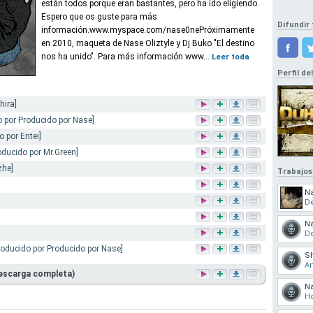
están todos porque eran bastantes, pero ha ido eligiendo.
Espero que os guste para más
Difundir 
información.www.myspace.com/nase0nePróximamente
en 2010, maqueta de Nase Oliztyle y Dj Buko "El destino
nos ha unido". Para más información:www...
Leer toda
Perfil de
hira]
o por Producido por Nase]
 por Entei]
oducido por Mr.Green]
zhe]
Trabajos
N
De
N
Do
roducido por Producido por Nase]
Sh
Am
Descarga completa)
N
Ho