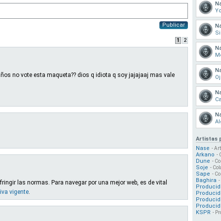
N
Yo
Publicar
N
Si
1
2
N
M
N
os no vote esta maqueta?? dios q idiota q soy jajajaaj mas vale
Oj
N
Ca
N
Al
Artistas
Nase
- Ar
Arkano
- 
Dune
- Co
Soje
- Col
Sape
- Co
Baghira
-
fringir las normas. Para navegar por una mejor web, es de vital
Producid
iva vigente
.
Producido
Producid
Producid
KSPR
- Pr