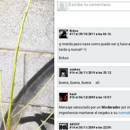
BrAss
#17
el 29/10/2011 a las 06:16:
q mierda paso nase como puede ser q hace añ
tarde q nunca!! =)
BrAss
snakes
#16
el 26/11/2010 a las 23:12:
buena, buena, buena xD
kash
#15
el 06/12/2009 a las 10:07:
Mensaje censurado por un
Moderador
por in
importancia mantener el respeto a su
normat
ARCHY
#14
el 30/11/2009 a las 22:59: