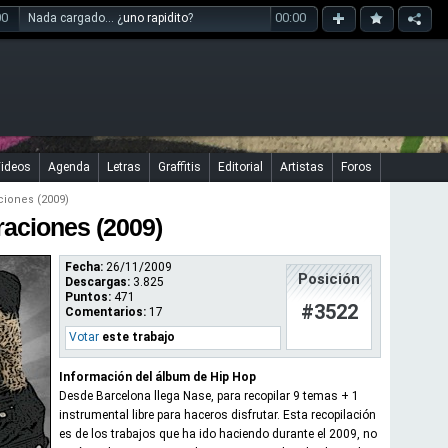
00
00:00
Nada cargado... ¿
uno rapidito
?
ideos
Agenda
Letras
Graffitis
Editorial
Artistas
Foros
iones (2009)
raciones (2009)
Fecha:
26/11/2009
Posición
Descargas:
3.825
Puntos:
471
#3522
Comentarios:
17
Votar
este trabajo
Información del álbum de Hip Hop
Desde Barcelona llega Nase, para recopilar 9 temas + 1
instrumental libre para haceros disfrutar. Esta recopilación
es de los trabajos que ha ido haciendo durante el 2009, no