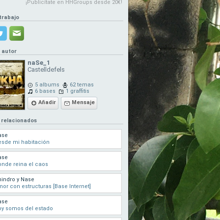
¡Publicítate en HHGroups desde 20€!
trabajo
l autor
naSe_1
Castelldefels
5 albums
62 temas
6 bases
1 graffitis
Añadir
Mensaje
 relacionados
ase
sde mi habitación
ase
nde reina el caos
indro y Nase
or con estructuras [Base Internet]
ase
y somos del estado