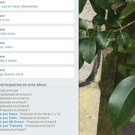
ase
 soy el nase (Adelanto)
ase
n ti no
ase
edia luna
ase
os rotos
ase
lla y hazlo
ase
go bueno sera...
 participantes en este álbum
tista principal
Colaborador en el track 2
laborador en el track 6
aborador en el track 7
laborador en el track 8
 Productor en el track 1
o por Nase
- Productor en los tracks 2 y 10
 por Entei
- Productor en el track 3
o por Mr.Green
- Productor en el track 4
o por Tranzhe
- Productor en el track 5
oductor en el track 9