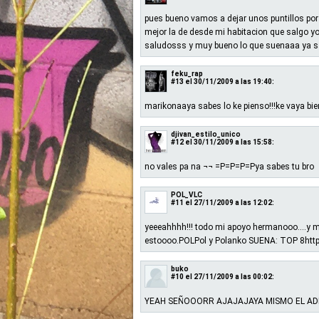
pues bueno vamos a dejar unos puntillos por 
mejor la de desde mi habitacion que salgo y
saludosss y muy bueno lo que suenaaa ya sab
feku_rap
#13
el 30/11/2009 a las 19:40:
marikonaaya sabes lo ke pienso!!!ke vaya bie
djivan_estilo_unico
#12
el 30/11/2009 a las 15:58:
no vales pa na ¬¬ =P=P=P=Pya sabes tu bro
POL_VLC
#11
el 27/11/2009 a las 12:02:
yeeeahhhh!!! todo mi apoyo hermanooo....y m
estoooo.POLPol y Polanko SUENA: TOP 8htt
buko
#10
el 27/11/2009 a las 00:02:
YEAH SEÑOOORR AJAJAJAYA MISMO EL AD