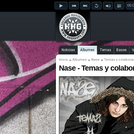
00:
Noticias
Álbumes
Temas
Bases
V
Inicio
Álbumes
Nase
Temas y colaborac
Nase - Temas y colabo