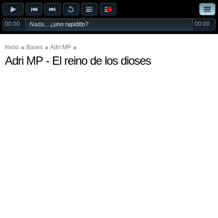
00:00
00:00
Nada... ¿
uno rapidito
?
Inicio
Bases
Adri MP
Adri MP - El reino de los dioses