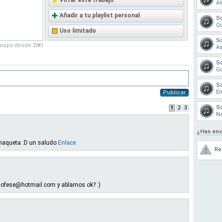
Votar este trabajo
A
Añadir a tu playlist personal
S
Q
Uso limitado
S
roups desde 20€!
As
S
Gu
S
En
Publicar
S
1
2
3
N
¿Has enc
 maqueta :D un saludo
Enlace
Re
ofese@hotmail.com y ablamos ok? :)