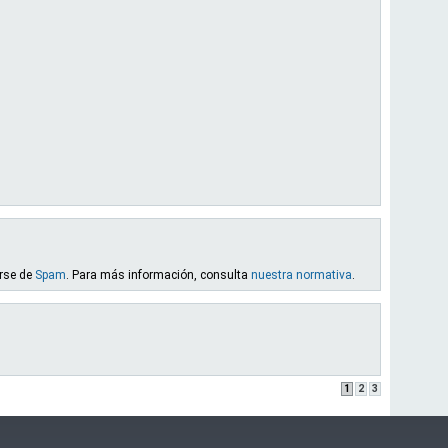
arse de
Spam
. Para más información, consulta
nuestra normativa
.
1
2
3