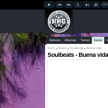
00:
Noticias
Álbumes
Temas
Bases
V
Inicio
Bases
Soulbeats
Buena vida
Soulbeats - Buena vid