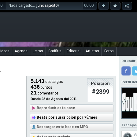
00
00:00
Nada cargado... ¿
uno rapidito
?
ideos
Agenda
Letras
Graffitis
Editorial
Artistas
Foros
Difundir 
a
5.143
descargas
Perfil de
Posición
436
puntos
#2899
21
comentarios
Desde 28 de Agosto del 2011
Reproducir esta base
Beats por suscripción por 7$/mes
Trabajos
Descargar esta base en MP3
S