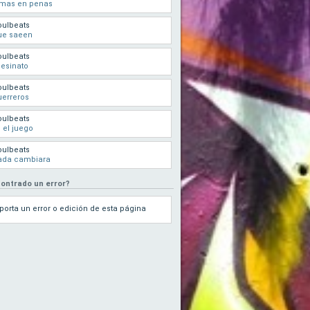
lmas en penas
oulbeats
ue saeen
oulbeats
esinato
oulbeats
erreros
oulbeats
 el juego
oulbeats
ada cambiara
ontrado un error?
porta un error o edición de esta página