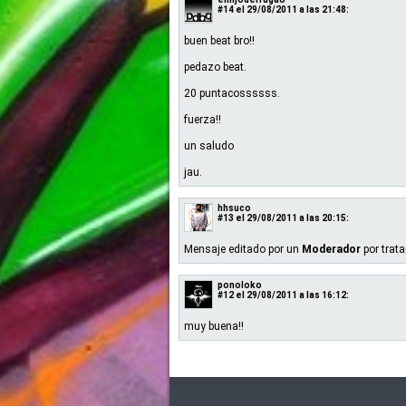
#14
el 29/08/2011 a las 21:48:
buen beat bro!!
pedazo beat.
20 puntacossssss.
fuerza!!
un saludo
jau.
hhsuco
#13
el 29/08/2011 a las 20:15:
Mensaje editado por un
Moderador
por trat
ponoloko
#12
el 29/08/2011 a las 16:12:
muy buena!!