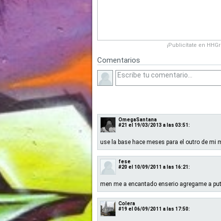
¡Publicítate en HHG
Comentarios
OmegaSantana
#21
el 19/03/2013 a las 03:51:
use la base hace meses para el outro de mi
fese
#20
el 10/09/2011 a las 16:21:
men me a encantado enserio agregame a put
Colera
#19
el 06/09/2011 a las 17:50: