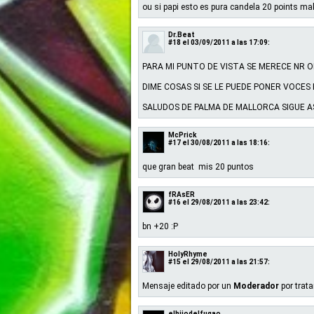
ou si papi esto es pura candela 20 points ma
Dr.Beat
#18
el 03/09/2011 a las 17:09:
PARA MI PUNTO DE VISTA SE MERECE NR 
DIME COSAS SI SE LE PUEDE PONER VOCES
SALUDOS DE PALMA DE MALLORCA SIGUE A
McPrick
#17
el 30/08/2011 a las 18:16:
que gran beat mis 20 puntos
fRAsER
#16
el 29/08/2011 a las 23:42:
bn +20 :P
HolyRhyme
#15
el 29/08/2011 a las 21:57:
Mensaje editado por un
Moderador
por trat
elhijodelfugao