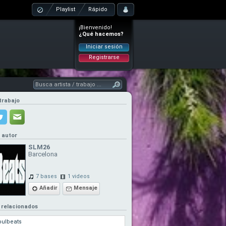
Playlist
Rápido
¡Bienvenido!
¿Qué hacemos?
Iniciar sesión
Registrarse
trabajo
l autor
SLM26
Barcelona
7 bases
1 videos
Añadir
Mensaje
 relacionados
oulbeats