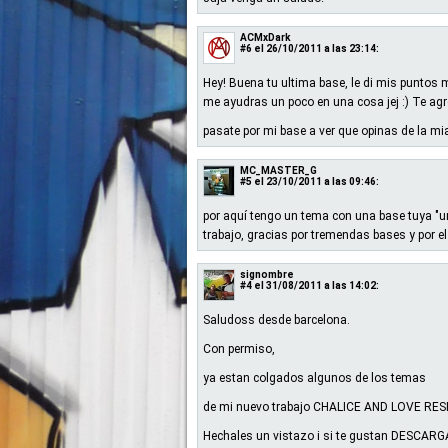
ACMxDark
#6
el 26/10/2011 a las 23:14:
Hey! Buena tu ultima base, le di mis puntos 
me ayudras un poco en una cosa jej :) Te agre
pasate por mi base a ver que opinas de la mia
MC_MASTER_G
#5
el 23/10/2011 a las 09:46:
por aquí tengo un tema con una base tuya "una
trabajo, gracias por tremendas bases y por e
signombre
#4
el 31/08/2011 a las 14:02:
Saludoss desde barcelona.
Con permiso,
ya estan colgados algunos de los temas
de mi nuevo trabajo CHALICE AND LOVE R
Hechales un vistazo i si te gustan DESCARG