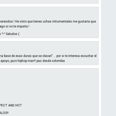
merecidos ! He visto que tienes uchas intrumentales me gustaria que
go si no te importa !
 ^-^ Saludos (:
 base de esas duras que se clavan" ... por si te interesa escuchar el
l apoyo, puro hiphop man!! paz desde colombia
ESPECT AND HOT
ALOS!!