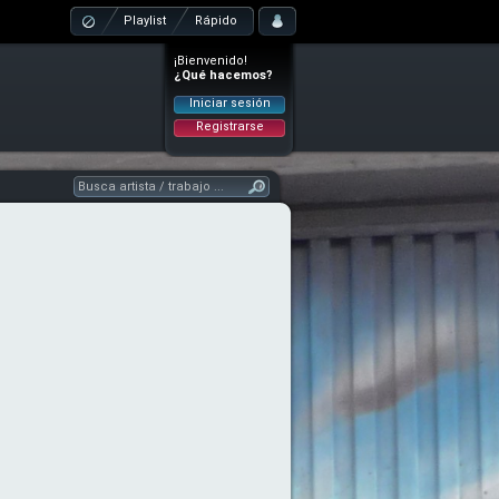
Playlist
Rápido
¡Bienvenido!
¿Qué hacemos?
Iniciar sesión
Registrarse