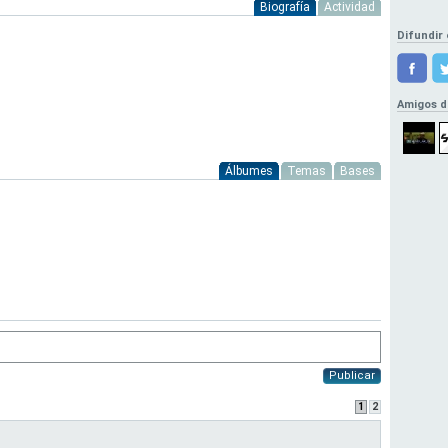
Biografía
Actividad
Difundir 
Amigos d
Álbumes
Temas
Bases
Publicar
1
2