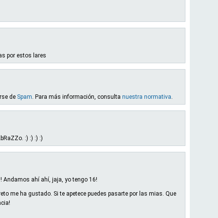
s por estos lares
arse de
Spam
. Para más información, consulta
nuestra normativa
.
aZZo. :) :) :) :)
! Andamos ahí ahí, jaja, yo tengo 16!
eto me ha gustado. Si te apetece puedes pasarte por las mias. Que
cia!