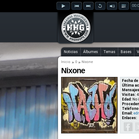
00:
Noticias
Álbumes
Temas
Bases
V
Inicio
0
Nixone
Nixone
Fecha de 
Última ac
Mensajes
Visitas:
4
Edad:
No 
Proceden
Teléfono
Email:
ed
Enlaces: