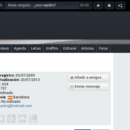
00
00:00
Nada cargado... ¿
uno rapidito
?
ideos
Agenda
Letras
Graffitis
Editorial
Artistas
Foros
registro:
03/07/2009
Añadir a amigos
tualización:
20/07/2013
:
624
Enviar mensaje
.757
indicada
cia:
Barcelona
:
No indicado
nacho@hotmail.com