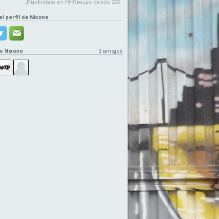
¡Publicítate en HHGroups desde 20€!
el perfil de Nixone
e Nixone
3 amigos