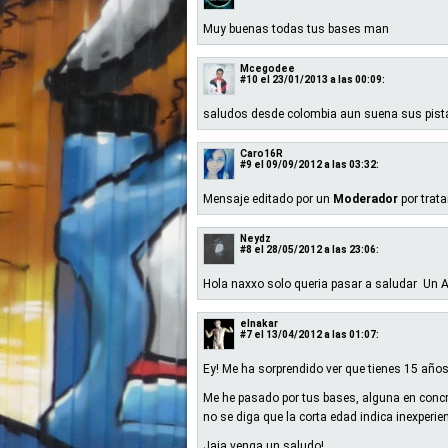
Muy buenas todas tus bases man
Mcegodee
#10
el 23/01/2013 a las 00:09:
saludos desde colombia aun suena sus pista
Caro16R
#9
el 09/09/2012 a las 03:32:
Mensaje editado por un
Moderador
por trat
Neydz
#8
el 28/05/2012 a las 23:06:
Hola naxxo solo queria pasar a saludar Un AbR
elnakar
#7
el 13/04/2012 a las 01:07:
Ey! Me ha sorprendido ver que tienes 15 años
Me he pasado por tus bases, alguna en concr
no se diga que la corta edad indica inexperien
Jaja venga un saludo!