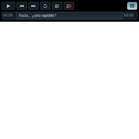
00:00
00:00
Nada... ¿
uno rapidito
?