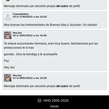
Mensaje eliminado por decisión propia
del autor
de perfil.
CopondeDios
#3
el 17/02/2012 a las 14:24:
Muy buenas las instrumentales de Buenos días y Jazzman. Un saludo!
HeyJey
#2
el 16/01/2012 a las 16:40:
Te estuve escuchando Hermano, eres muy bueno, felicitaciones por las
producciones te lo has
ganado...Dios te bendiga y te acompañe.
Paz
Hey Jey
HeyJey
#1
el 08/01/2012 a las 14:29:
Mensaje eliminado por decisión propia
del autor
de perfil.
HHG
2005-2026
Ayuda