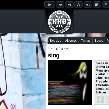
00:
Noticias
Álbumes
Temas
Bases
V
Inicio
0
sing
sing
Fecha de 
Última ac
Mensajes
Visitas:
1
Edad:
No 
Proceden
Teléfono
Email:
en
Enlaces: