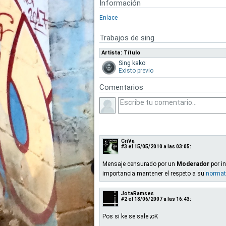
Información
Enlace
Trabajos de sing
Artista: Título
Sing kako:
Existo previo
Comentarios
CriVa
#3
el 15/05/2010 a las 03:05:
Mensaje censurado por un
Moderador
por in
importancia mantener el respeto a su
normat
JotaRamses
#2
el 18/06/2007 a las 16:43:
Pos si ke se sale ;oK