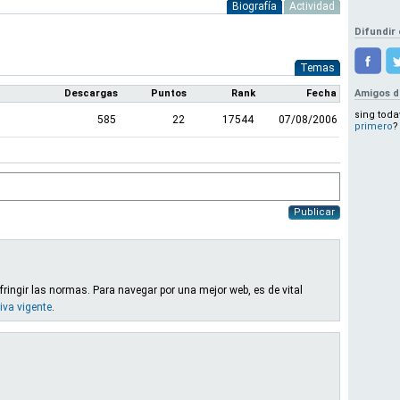
Biografía
Actividad
Difundir 
Temas
Descargas
Puntos
Rank
Fecha
Amigos d
sing toda
585
22
17544
07/08/2006
primero
?
Publicar
fringir las normas. Para navegar por una mejor web, es de vital
iva vigente
.