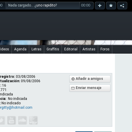
00
00:00
Nada cargado... ¿
uno rapidito
?
ideos
Agenda
Letras
Graffitis
Editorial
Artistas
Foros
registro:
03/08/2006
Añadir a amigos
tualización:
09/08/2006
:
16
Enviar mensaje
.771
indicada
cia:
No indicada
:
No indicado
ergitty@hotmail.com