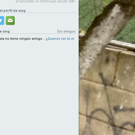
¡Publicítate en HHGroups desde 20€!
el perfil de sing
e sing
Sin amigos
vía no tiene ningún amigo...
¿
Quieres ser tú el