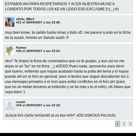
ESTAMOS AKI PARA RESPETARNOS Y ACER NUESTRA MUSICA
LOSIENTO POR TODOS LOS KE AN LEIDO ESO EXCUSME:S:(:_(:#)
sKiZo_BBoY
#21
el 28/05/2007 a las 23:46:
muy bien kmae, ta salido hasta rimao y todo xD. me parece q esto es la ficha
de la susah, hmmm un Saludo susih :P
Kamae
#20
el 28/05/2007 a las 23:41:
Ves? Te limpio la ficha de comentarios que no te gustan, y aun así no me
dejas ni un "bu" en mi ficha :_( xDDDD Pues nada, aprovecho para decir
que bueno, entiendo que hayas acabado hasta la polla del tema y lo hayas
puesto ahí en el foro en general, pero si tenéis que seguir discutiendo los 2,
usa mensajes privados o el msn para evitar conflictos en el foro plz (para
que no se metan terceros al embrollo y se lie más y to el rollo) ;oK Aleee que
vaya bien! :)
susah
#19
el 28/05/2007 a las 22:18:
JaJaJa tnG claSe larGand0 aLos tios ehh!* xDD bSiKOoS PeL0sSs
1
2
3