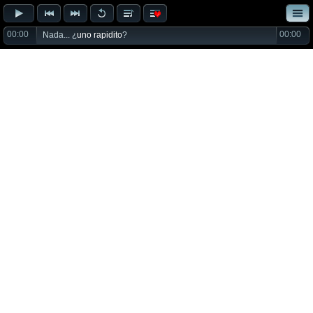
00:00
00:00
Nada... ¿
uno rapidito
?