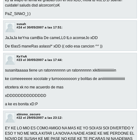
cuidate! saluds dsd alcorcon!;oK
PaZ_SiNkO_}:)
susah
#24
el 30/05/2007 a las 17:51:
JaJaJa keYna camBia De cameLL0 tLo aconseJo xDD
De t0asS maneRas asIass!* xDD (( odio esa cancion ^^ ))
KeYnA
#23
el 30/05/2007 a las 17:44:
susanitaaaaa tiene un ratonnnnnnn un ratonnnnnn xikitiiiiiiiiiiiiiiiin
ke comeeeeeee xocolate y turroooooooon y bolitas de aniiiiiiiiiiiiiiiiiiiiiiii
etcetera xk no me acuerdo de mas
xDDDDDDDDDDDDDD
a ke es bonita xD:P
abismo_oscuro
#22
el 29/05/2007 a las 23:12:
EY KE LO MIO ES COMO AMIGO NA MAS KE YO SOI ASI SOI DIVERTIDO Y
ESO Y NO ME MOLA KITAR LA NOVIA A NADIE ASIKE KE ME PERDONE EL
NOVIO DE SUSAH KE ME PASE NO KISE KE TE PICARAS NI NA ADEMAS