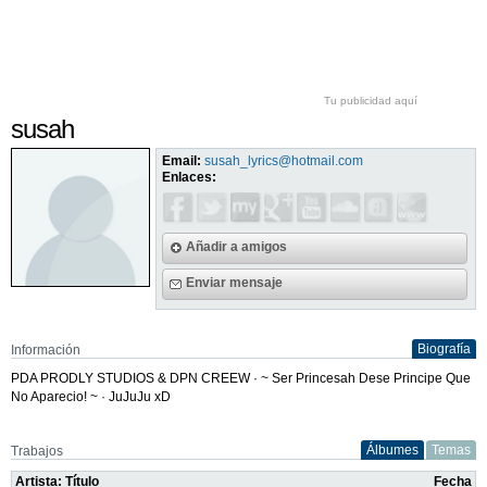
Tu publicidad aquí
susah
Email:
susah_lyrics@hotmail.com
Enlaces:
Añadir a amigos
Enviar mensaje
Biografía
Información
PDA PRODLY STUDIOS & DPN CREEW · ~ Ser Princesah Dese Principe Que
No Aparecio! ~ · JuJuJu xD
Álbumes
Temas
Trabajos
Artista: Título
Fecha