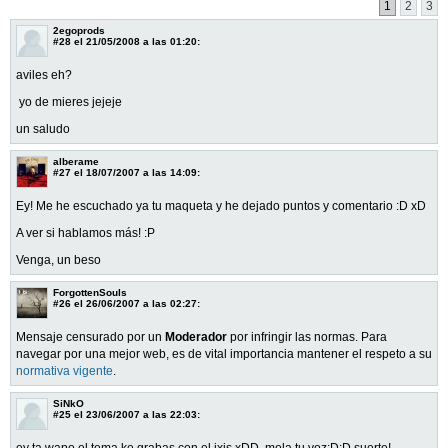
1
2
3
2egoprods
#28
el 21/05/2008 a las 01:20:
aviles eh?
yo de mieres jejeje
un saludo
alberame
#27
el 18/07/2007 a las 14:09:
Ey! Me he escuchado ya tu maqueta y he dejado puntos y comentario :D xD
A ver si hablamos más! :P
Venga, un beso
ForgottenSouls
#26
el 26/06/2007 a las 02:27:
Mensaje censurado por un
Moderador
por infringir las normas. Para
navegar por una mejor web, es de vital importancia mantener el respeto a su
normativa vigente
.
SiNkO
#25
el 23/06/2007 a las 22:03:
ey ta wapo el tema ke grabas con el ixis xDD, mola tu voz:D:D suerte!