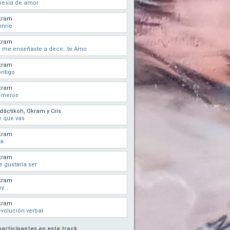
oesía de amor
kram
nríe
kram
 me enseñaste a decir...te Amo
kram
ntigo
kram
ímeros
dáctikoh, Okram y Cris
 que vas
kram
la
kram
 gustaría ser
kram
y...
kram
volución verbal
participantes en este track