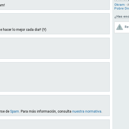
Okram
am!
- 
Pobre D
¿Has enc
Re
de hacer lo mejor cada dia!! (Y)
arse de
Spam
. Para más información, consulta
nuestra normativa
.