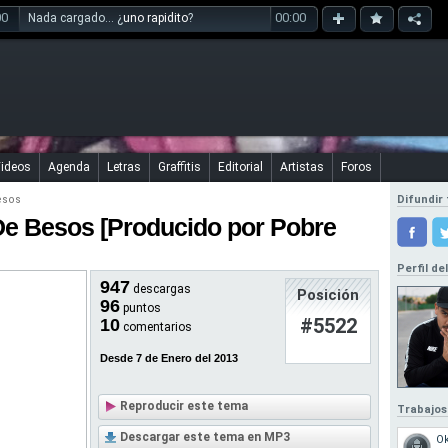
00
00:00
Nada cargado... ¿
uno rapidito
?
ideos
Agenda
Letras
Graffitis
Editorial
Artistas
Foros
esos
Difundir 
e Besos [Producido por Pobre
Perfil de
947
descargas
Posición
96
puntos
#5522
10
comentarios
Desde 7 de Enero del 2013
Reproducir este tema
Trabajos
Descargar este tema en MP3
O