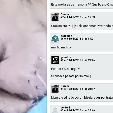
Esta me la sé de memoria *-* Que bueno Okr
Okram
#7
el 04/06/2013 a las 15:53:
Gracias bro!!!!! :) (Y) aki andamos!!!tratando 
estudioh
#6
el 08/05/2013 a las 09:01:
mui buena bro
gamalza
#5
el 14/01/2013 a las 20:26:
Puntos Y Descarga!!!!
Si puedes pasate por lo mio ;)
Okram
#4
el 10/01/2013 a las 21:17:
Mensaje editado por un
Moderador
por trat
sertej1
#3
el 09/01/2013 a las 10:46: