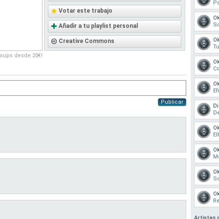
P
Votar este trabajo
O
So
Añadir a tu playlist personal
O
Creative Commons
Tu
roups desde 20€!
O
Co
O
Ef
Publicar
Di
De
O
El
O
Me
O
So
O
Re
Artistas 