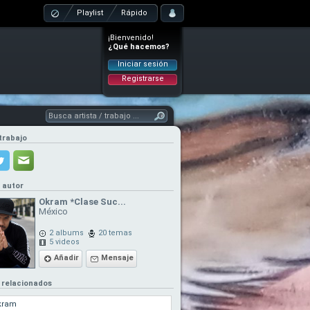
Playlist
Rápido
¡Bienvenido!
¿Qué hacemos?
Iniciar sesión
Registrarse
trabajo
l autor
Okram *Clase Suc...
México
2 albums
20 temas
5 videos
Añadir
Mensaje
 relacionados
kram