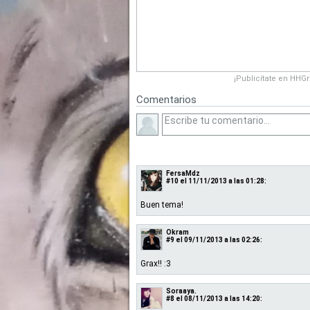
¡Publicítate en HHG
Comentarios
FersaMdz
#10
el 11/11/2013 a las 01:28:
Buen tema!
Okram
#9
el 09/11/2013 a las 02:26:
Grax!! :3
Soraaya.
#8
el 08/11/2013 a las 14:20: