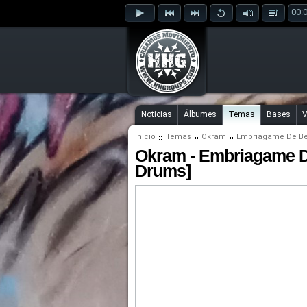
00:
Noticias
Álbumes
Temas
Bases
V
Inicio
Temas
Okram
Embriagame De B
Okram - Embriagame D
Drums]