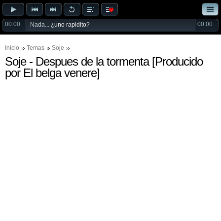
00:00
00:00
Nada... ¿
uno rapidito
?
Inicio
Temas
Soje
Soje - Despues de la tormenta [Producido
por El belga venere]