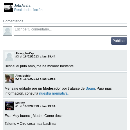
Jota Ayala
Realidad o ficción
Comentarios
Alcop_NoCry
#3
el 16/02/2013 a las 19:44:
Bestial,el puto amo, me ha molado bastante.
Alexisship
#2
el 16/02/2013 a las 03:54:
Mensaje editado por un
Moderador
por tratarse de
Spam
. Para más
información, consulta
nuestra normativa
.
McRby
#1
el 15/02/2013 a las 19:34:
Esta Muy bueno , Mucho Como decir..
Talento y Otro cosa mas Lastima