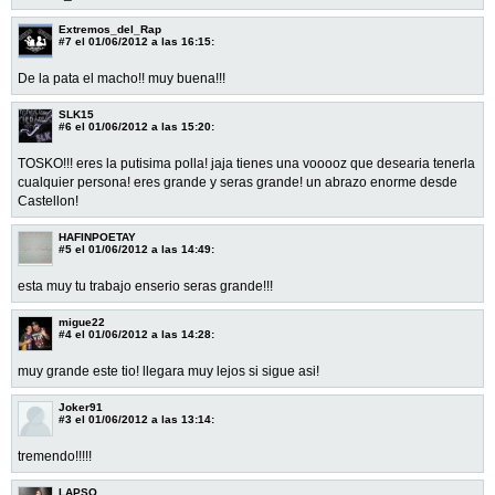
Extremos_del_Rap
#7
el 01/06/2012 a las 16:15:
De la pata el macho!! muy buena!!!
SLK15
#6
el 01/06/2012 a las 15:20:
TOSKO!!! eres la putisima polla! jaja tienes una vooooz que desearia tenerla
cualquier persona! eres grande y seras grande! un abrazo enorme desde
Castellon!
HAFINPOETAY
#5
el 01/06/2012 a las 14:49:
esta muy tu trabajo enserio seras grande!!!
migue22
#4
el 01/06/2012 a las 14:28:
muy grande este tio! llegara muy lejos si sigue asi!
Joker91
#3
el 01/06/2012 a las 13:14:
tremendo!!!!!
LAPSO