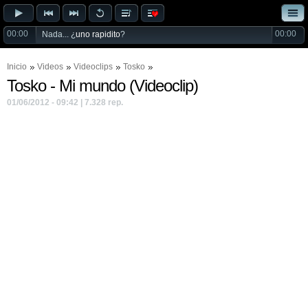
00:00
00:00
Nada... ¿
uno rapidito
?
Inicio
Videos
Videoclips
Tosko
Tosko - Mi mundo (Videoclip)
01/06/2012 - 09:42 | 7.328 rep.