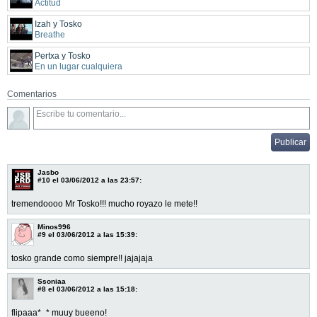
Actitud
Izah y Tosko
Breathe
Pertxa y Tosko
En un lugar cualquiera
Comentarios
Jasbo
#10
el 03/06/2012 a las 23:57:
tremendoooo Mr Tosko!!! mucho royazo le mete!!
Minos996
#9
el 03/06/2012 a las 15:39:
tosko grande como siempre!! jajajaja
Ssoniaa
#8
el 03/06/2012 a las 15:18:
flipaaa*_* muuy bueeno!